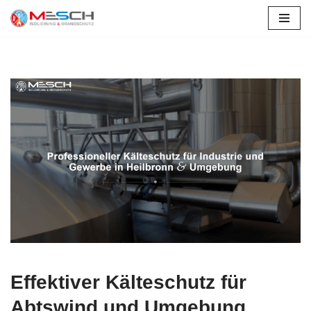
Zum
Inhalt
springen
Effektiver Kälteschutz für
Abtswind und Umgebung