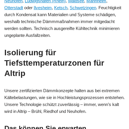
Neuhofen
,
Ludwigshafen (Rhein)
,
Waldsee
,
Mannheim
,
Otterstadt
oder
Ilvesheim
,
Ketsch
,
Schwetzingen
. Feuchtigkeit
durch Kondensat kann Materialien und Systeme schädigen,
weshalb technische Dämmmaßnahmen immer mitgedacht
werden sollten. Technisch ausgereifte Kühltechnik minimieren
ungeplante Ausfallzeiten.
Isolierung für
Tiefsttemperaturzonen für
Altrip
Unsere zertifizierten Dämmkonzepte halten aus bei extremen
Kältebelastungen, wie sie in Hochleistungsprozessen entstehen.
Unsere Technologie schützt zuverlässig – immer, wenn’s kalt
wird in Altrip – Brühl, Riedhof und Neuhofen.
Das können Sie erwarten