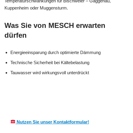
Temperaturschwankungen für Bischweier – Gaggenau,
Kuppenheim oder Muggensturm.
Was Sie von MESCH erwarten
dürfen
Energieeinsparung durch optimierte Dämmung
Technische Sicherheit bei Kältebelastung
Tauwasser wird wirkungsvoll unterdrückt
Ihr Kälte &
in
MES
Wärmeisolierung
Bischwei
CH
Fachmann
er
Nutzen Sie unser Kontaktformular!