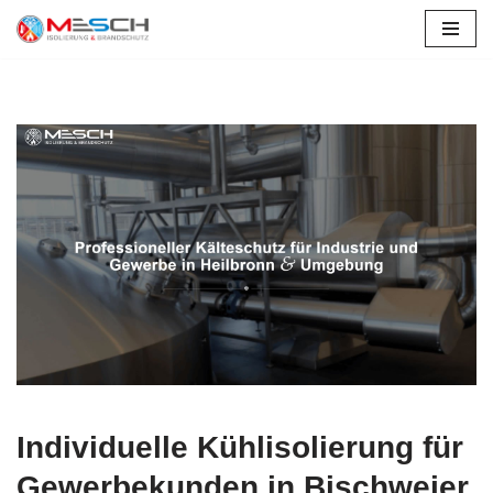
Bischweier
Zum
Inhalt
springen
Individuelle Kühlisolierung für
Gewerbekunden in Bischweier