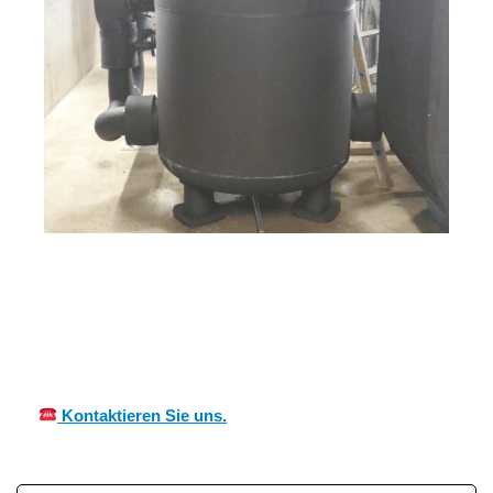
in
MES
Ihr Kälte &
Dackenhei
CH
Wärmeisolierung Experte
m
Kontaktieren Sie uns.