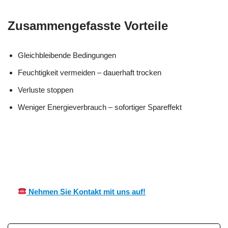
Zusammengefasste Vorteile
Gleichbleibende Bedingungen
Feuchtigkeit vermeiden – dauerhaft trocken
Verluste stoppen
Weniger Energieverbrauch – sofortiger Spareffekt
Ihr Kälte &
MES
in Erlenbach
Wärmeisolierung
CH
(Kandel)
Experte
Nehmen Sie Kontakt mit uns auf!