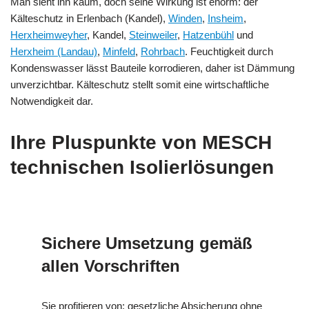
Man sieht ihn kaum, doch seine Wirkung ist enorm: der
Kälteschutz in Erlenbach (Kandel),
Winden
,
Insheim
,
Herxheimweyher
, Kandel,
Steinweiler
,
Hatzenbühl
und
Herxheim (Landau)
,
Minfeld
,
Rohrbach
. Feuchtigkeit durch
Kondenswasser lässt Bauteile korrodieren, daher ist Dämmung
unverzichtbar. Kälteschutz stellt somit eine wirtschaftliche
Notwendigkeit dar.
Ihre Pluspunkte von MESCH
technischen Isolierlösungen
Sichere Umsetzung gemäß
allen Vorschriften
Sie profitieren von: gesetzliche Absicherung ohne