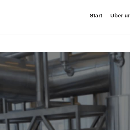
Start
Über u
Star