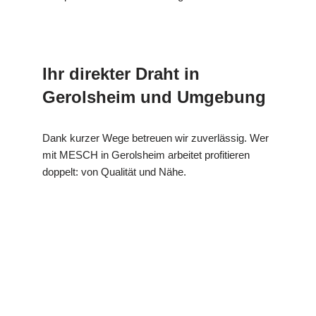
Ihr direkter Draht in
Gerolsheim und Umgebung
Dank kurzer Wege betreuen wir zuverlässig. Wer
mit MESCH in Gerolsheim arbeitet profitieren
doppelt: von Qualität und Nähe.
für
MES
Ihr Kälte &
Gerolshei
CH
Wärmeisolierung Profi
m