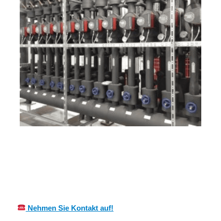
Ihr Kälte &
MES
für Groß
Wärmeisolierung
CH
Rohrheim
Experte
Nehmen Sie Kontakt auf!