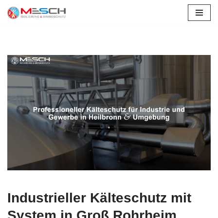
Zum
Inhalt
springen
Industrieller Kälteschutz mit
System in Groß Rohrheim