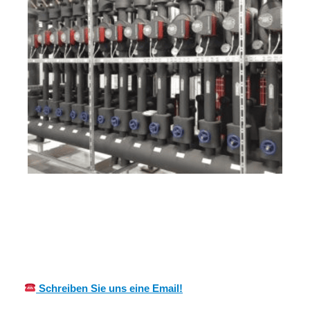
für
MES
Ihr Kälte &
Großosthei
CH
Wärmeisolierung Profi
m
Schreiben Sie uns eine Email!