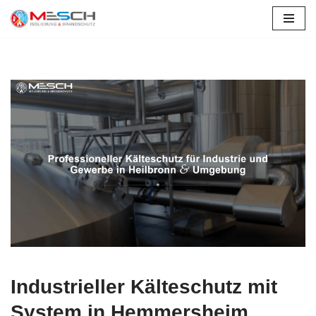
Hemmersheim
Zum
Inhalt
springen
Industrieller Kälteschutz mit
System in Hemmersheim