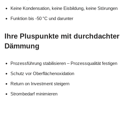
Keine Kondensation, keine Eisbildung, keine Störungen
Funktion bis -50 °C und darunter
Ihre Pluspunkte mit durchdachter
Dämmung
Prozessführung stabilisieren – Prozessqualität festigen
Schutz vor Oberflächenoxidation
Return on Investment steigern
Strombedarf minimieren
Ihr Kälte &
für
MES
Wärmeisolierung
Hemmershe
CH
Experte
im