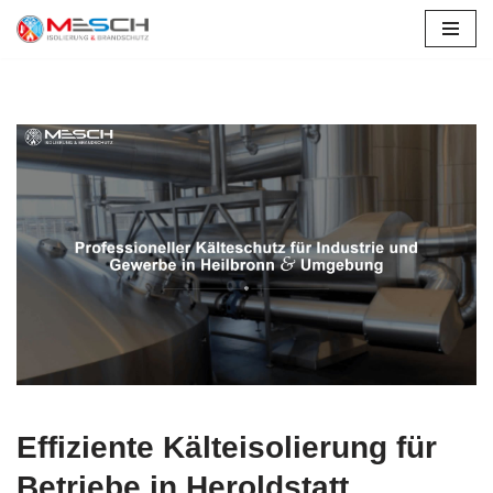
Zum
Inhalt
springen
Effiziente Kälteisolierung für
Betriebe in Heroldstatt