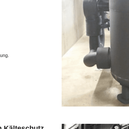
rung.
n Kälteschutz