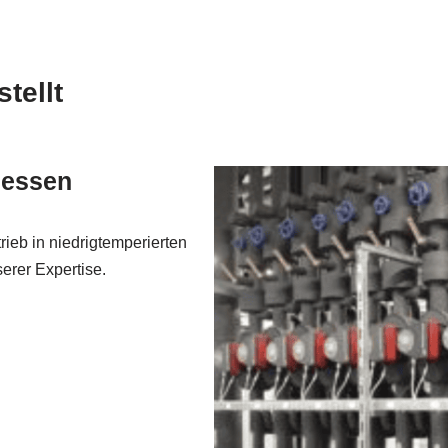
tellt
zessen
ieb in niedrigtemperierten
erer Expertise.