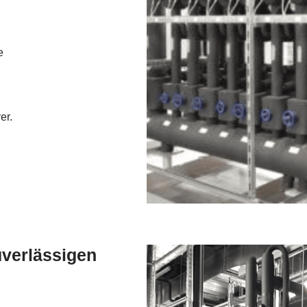
e
er.
zuverlässigen