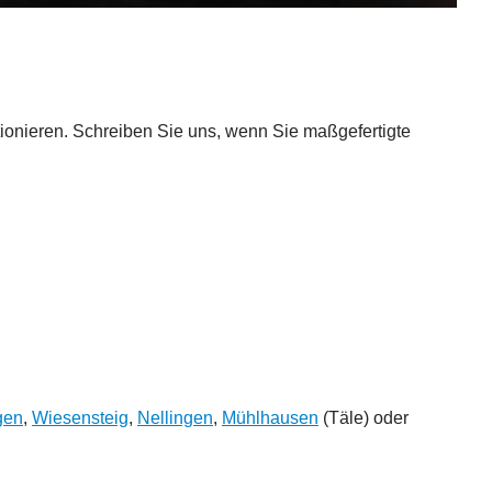
ionieren. Schreiben Sie uns, wenn Sie maßgefertigte
gen
,
Wiesensteig
,
Nellingen
,
Mühlhausen
(Täle) oder