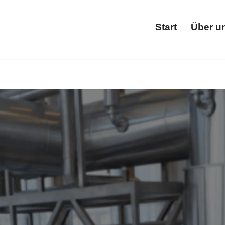
Start
Über u
Star