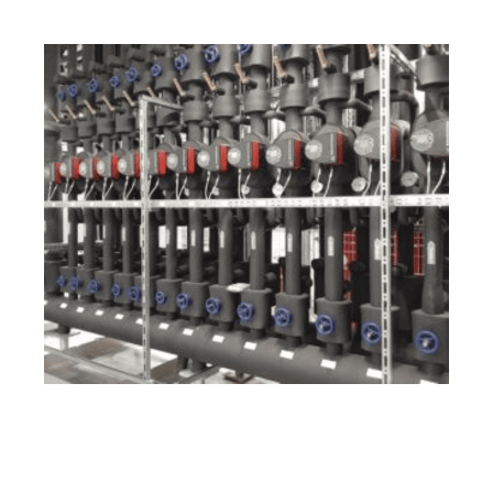
Ihr Kälte &
für
MES
Wärmeisolierung
Laumershe