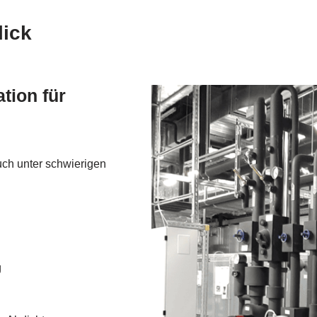
lick
tion für
uch unter schwierigen
g