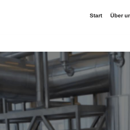
Start
Über u
Star