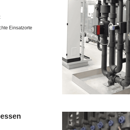
t
chte Einsatzorte
zessen