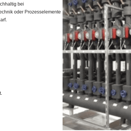
hhaltig bei
technik oder Prozesselemente
arf.
.