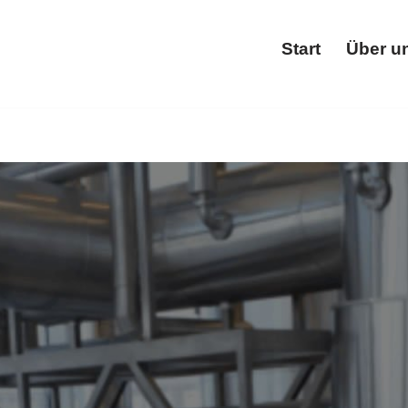
Start
Über u
Star