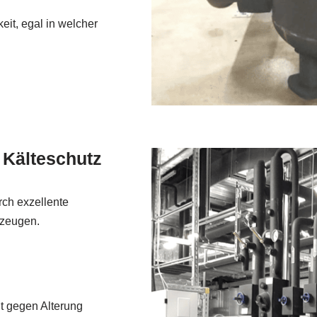
eit, egal in welcher
n Kälteschutz
rch exzellente
rzeugen.
t gegen Alterung