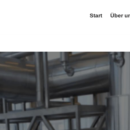
Start
Über u
Star