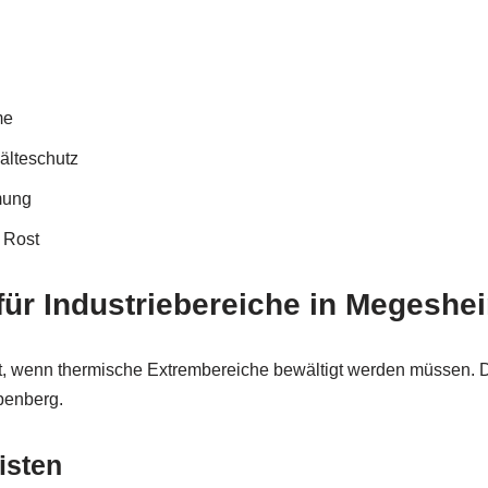
me
älteschutz
mung
 Rost
ür Industriebereiche in Megeshe
, wenn thermische Extrembereiche bewältigt werden müssen. Damit
penberg.
isten