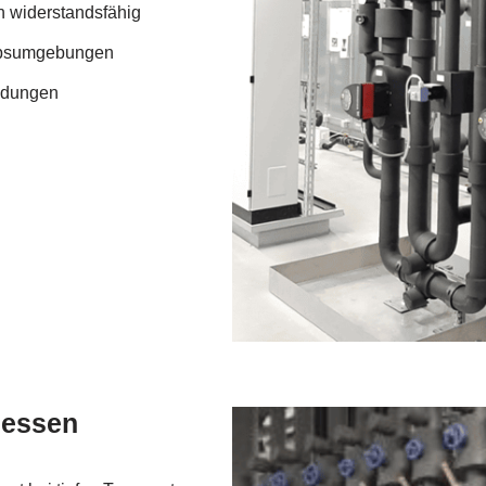
 widerstandsfähig
riebsumgebungen
ndungen
zessen