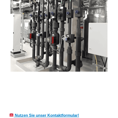
für
MES
Ihr Kälte &
Oberickelshe
CH
Wärmeisolierung Profi
im
Nutzen Sie unser Kontaktformular!