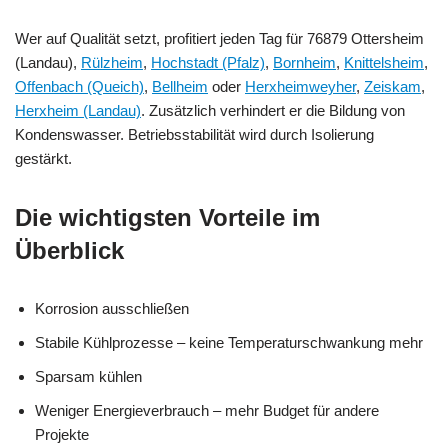
Wer auf Qualität setzt, profitiert jeden Tag für 76879 Ottersheim
(Landau),
Rülzheim
,
Hochstadt (Pfalz)
,
Bornheim
,
Knittelsheim
,
Offenbach (Queich)
,
Bellheim
oder
Herxheimweyher
,
Zeiskam
,
Herxheim (Landau)
. Zusätzlich verhindert er die Bildung von
Kondenswasser. Betriebsstabilität wird durch Isolierung
gestärkt.
Die wichtigsten Vorteile im
Überblick
Korrosion ausschließen
Stabile Kühlprozesse – keine Temperaturschwankung mehr
Sparsam kühlen
Weniger Energieverbrauch – mehr Budget für andere
Projekte