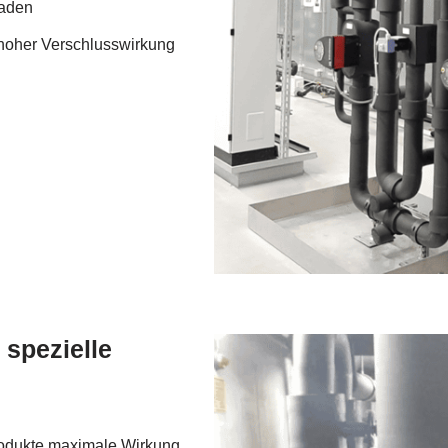
raden
 hoher Verschlusswirkung
 spezielle
rodukte maximale Wirkung.