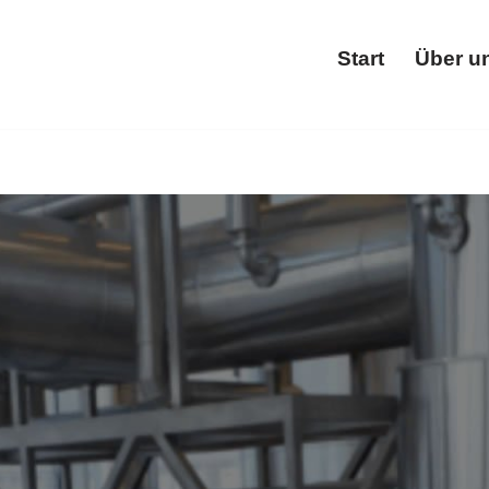
Start
Über u
Star