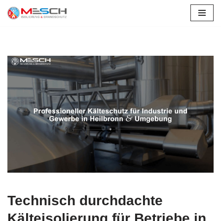
Rothenburg (Tauber)
Zum
Inhalt
springen
Technisch durchdachte
Kälteisolierung für Betriebe in