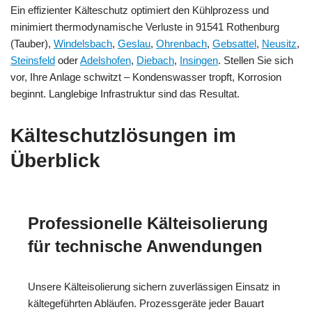
Ein effizienter Kälteschutz optimiert den Kühlprozess und
minimiert thermodynamische Verluste in 91541 Rothenburg
(Tauber),
Windelsbach
,
Geslau
,
Ohrenbach
,
Gebsattel
,
Neusitz
,
Steinsfeld
oder
Adelshofen
,
Diebach
,
Insingen
. Stellen Sie sich
vor, Ihre Anlage schwitzt – Kondenswasser tropft, Korrosion
beginnt. Langlebige Infrastruktur sind das Resultat.
Kälteschutzlösungen im
Überblick
Professionelle Kälteisolierung
für technische Anwendungen
Unsere Kälteisolierung sichern zuverlässigen Einsatz in
kältegeführten Abläufen. Prozessgeräte jeder Bauart