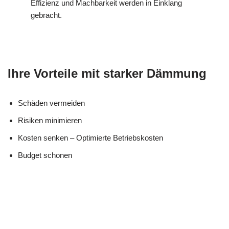
Effizienz und Machbarkeit werden in Einklang
gebracht.
Ihre Vorteile mit starker Dämmung
Schäden vermeiden
Risiken minimieren
Kosten senken – Optimierte Betriebskosten
Budget schonen
in
MES
Ihr Kälte &
Schmalenbe
CH
Wärmeisolierung Profi
rg