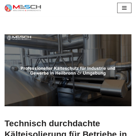
Zum
Inhalt
springen
Technisch durchdachte
Kälteisolierung für Betriebe in