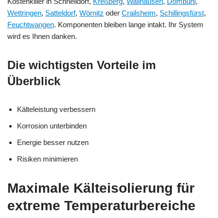
Kostenkiller in Schnelldorf,
Kreßberg
,
Wallhausen
,
Dombühl
,
Wettringen
,
Satteldorf
,
Wörnitz
oder
Crailsheim
,
Schillingsfürst
,
Feuchtwangen
. Komponenten bleiben lange intakt. Ihr System
wird es Ihnen danken.
Die wichtigsten Vorteile im
Überblick
Kälteleistung verbessern
Korrosion unterbinden
Energie besser nutzen
Risiken minimieren
Maximale Kälteisolierung für
extreme Temperaturbereiche