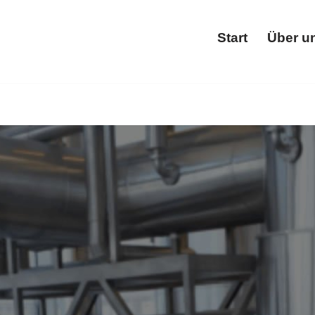
Start
Über u
Star