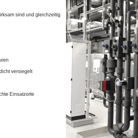
irksam sind und gleichzeitig
uren
icht versiegelt
chte Einsatzorte