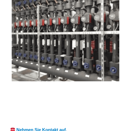
Ihr Kälte &
für
MES
Wärmeisolierung
Siebelding
CH
Fachmann
en
Nehmen Sie Kontakt auf.