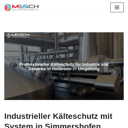
Simmershofen
Zum
Inhalt
springen
Industrieller Kälteschutz mit
System in Simmershofen