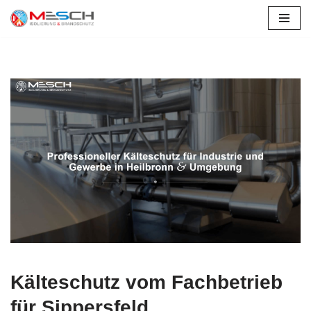
Zum
Inhalt
springen
Kälteschutz vom Fachbetrieb
für Sippersfeld