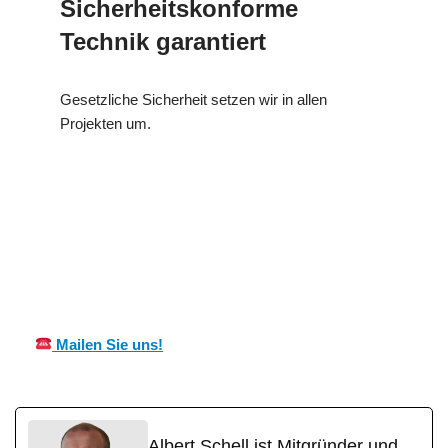
Sicherheitskonforme
Technik garantiert
Gesetzliche Sicherheit setzen wir in allen
Projekten um.
Ihr Kälte &
in
MES
Wärmeisolierung
Stadtproze
CH
Fachmann
lten
Mailen Sie uns!
Albert Schell ist Mitgründer und