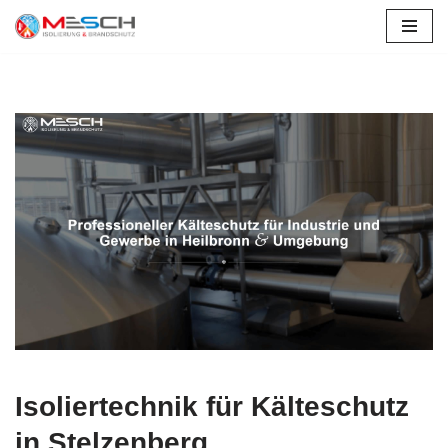
Zum
Inhalt
springen
Isoliertechnik für Kälteschutz
in Stelzenberg