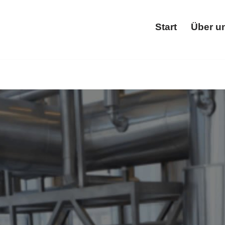
Start
Über u
Star