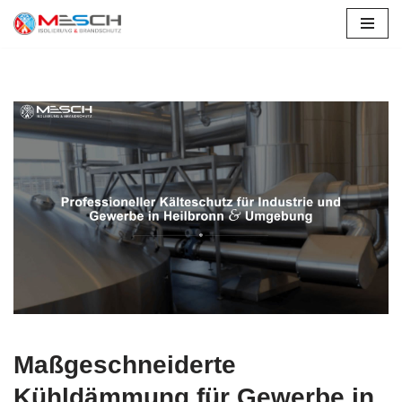
Tauberrettersheim
Zum
Inhalt
springen
Maßgeschneiderte
Kühldämmung für Gewerbe in