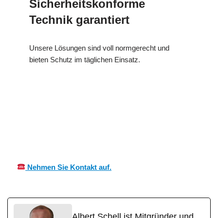
Sicherheitskonforme
Technik garantiert
Unsere Lösungen sind voll normgerecht und
bieten Schutz im täglichen Einsatz.
Ihr Kälte &
für
MES
Wärmeisolierung
Tauberretters
CH
Experte
heim
Nehmen Sie Kontakt auf.
Albert Schell ist Mitgründer und