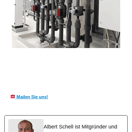
Ihr Kälte &
in
MES
Wärmeisolierung
Venning
CH
Fachmann
en
Mailen Sie uns!
Albert Schell ist Mitgründer und