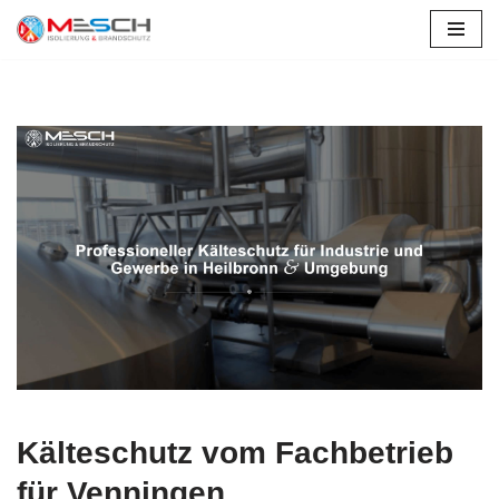
Venningen
Zum
Inhalt
springen
Kälteschutz vom Fachbetrieb
für Venningen