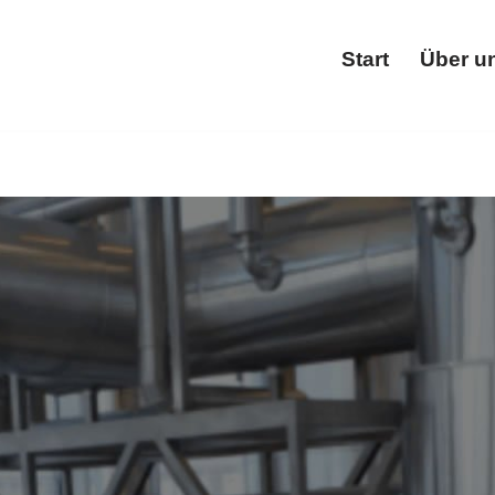
Start
Über u
Star