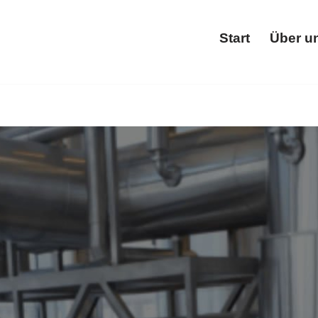
Start
Über u
Star