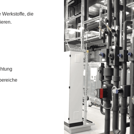
 Werkstoffe, die
ieren.
chtung
bereiche