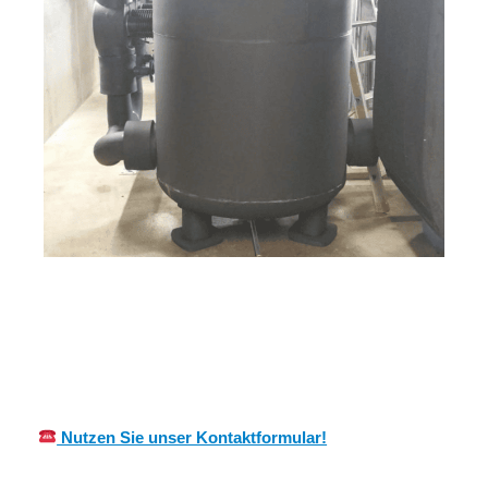
in
MES
Ihr Kälte &
Weinhei
CH
Wärmeisolierung Experte
m
Nutzen Sie unser Kontaktformular!