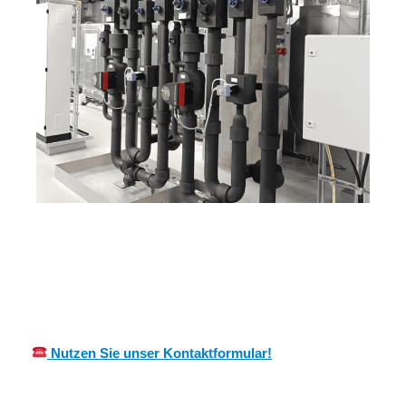
für
MES
Ihr Kälte &
Weitersweil
CH
Wärmeisolierung Experte
er
Nutzen Sie unser Kontaktformular!