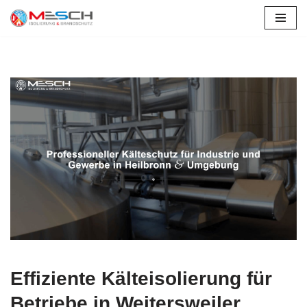
Zum
Inhalt
springen
Effiziente Kälteisolierung für
Betriebe in Weitersweiler