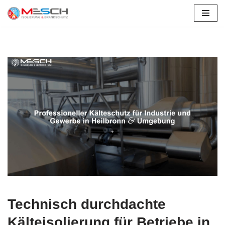
Zum
Inhalt
springen
Technisch durchdachte
Kälteisolierung für Betriebe in