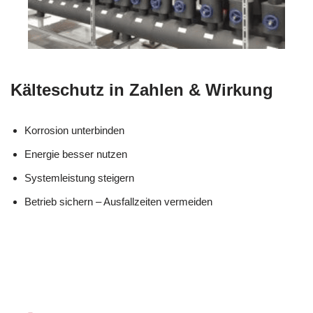
Kälteschutz in Zahlen & Wirkung
Korrosion unterbinden
Energie besser nutzen
Systemleistung steigern
Betrieb sichern – Ausfallzeiten vermeiden
Ihr Kälte &
für
MES
Wärmeisolierung
Wernersbe
CH
Fachmann
rg