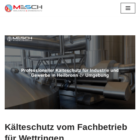
Wettringen
Zum
Inhalt
springen
Kälteschutz vom Fachbetrieb
für Wettringen