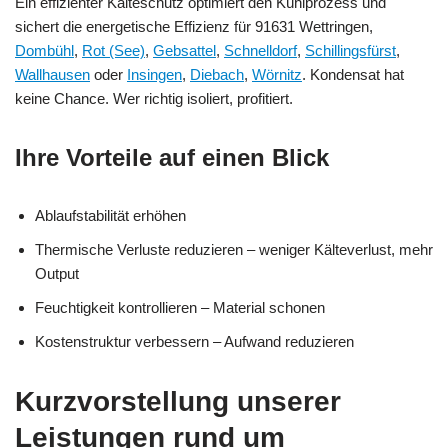
Ein effizienter Kälteschutz optimiert den Kühlprozess und
sichert die energetische Effizienz für 91631 Wettringen,
Dombühl
,
Rot (See)
,
Gebsattel
,
Schnelldorf
,
Schillingsfürst
,
Wallhausen
oder
Insingen
,
Diebach
,
Wörnitz
. Kondensat hat
keine Chance. Wer richtig isoliert, profitiert.
Ihre Vorteile auf einen Blick
Ablaufstabilität erhöhen
Thermische Verluste reduzieren – weniger Kälteverlust, mehr
Output
Feuchtigkeit kontrollieren – Material schonen
Kostenstruktur verbessern – Aufwand reduzieren
Kurzvorstellung unserer
Leistungen rund um