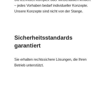
– jedes Vorhaben bedarf individueller Konzepte.
Unsere Konzepte sind nicht von der Stange.
Sicherheitsstandards
garantiert
Sie erhalten rechtssichere Lösungen, die Ihren
Betrieb unterstützt.
für
MES
Ihr Kälte &
Drackenste
CH
Wärmeisolierung Experte
in