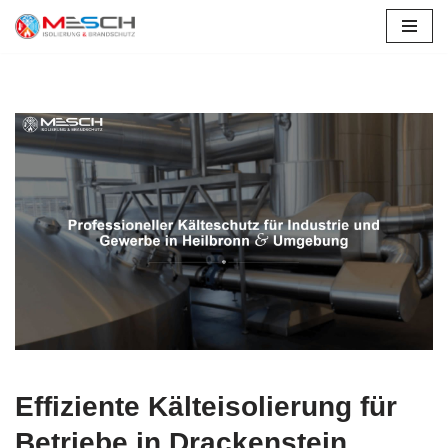
Drackenstein
Zum
Inhalt
springen
Effiziente Kälteisolierung für
Betriebe in Drackenstein