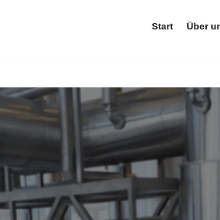
Start
Über u
Star