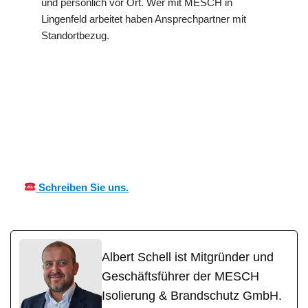
und persönlich vor Ort. Wer mit MESCH in
Lingenfeld arbeitet haben Ansprechpartner mit
Standortbezug.
in
MES
Ihr Kälte &
Lingenfel
CH
Wärmeisolierung Experte
d
Schreiben Sie uns.
Albert Schell ist Mitgründer und
Geschäftsführer der MESCH
Isolierung & Brandschutz GmbH.