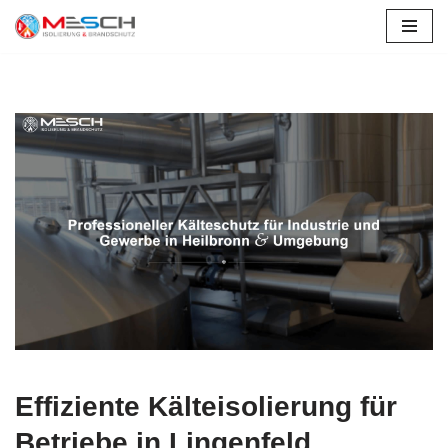
Lingenfeld
Zum
Inhalt
springen
Effiziente Kälteisolierung für
Betriebe in Lingenfeld