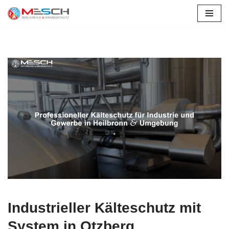
Otzberg
Zum
Inhalt
springen
Industrieller Kälteschutz mit
System in Otzberg