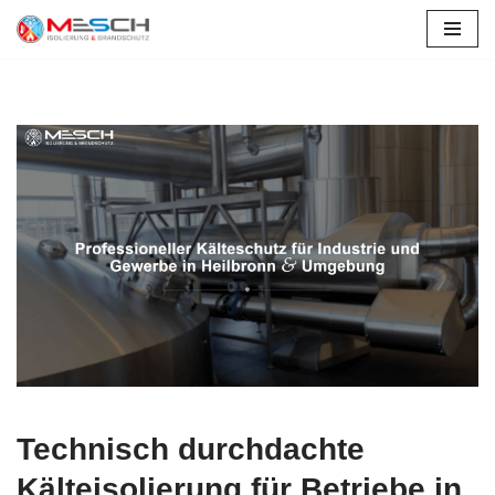
Reinheim
Zum
Inhalt
springen
Technisch durchdachte
Kälteisolierung für Betriebe in