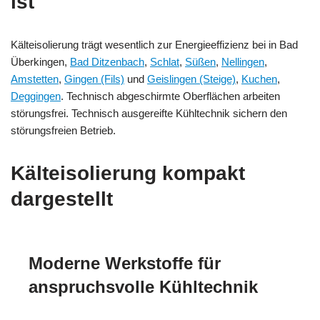
ist
Kälteisolierung trägt wesentlich zur Energieeffizienz bei in Bad
Überkingen,
Bad Ditzenbach
,
Schlat
,
Süßen
,
Nellingen
,
Amstetten
,
Gingen (Fils)
und
Geislingen (Steige)
,
Kuchen
,
Deggingen
. Technisch abgeschirmte Oberflächen arbeiten
störungsfrei. Technisch ausgereifte Kühltechnik sichern den
störungsfreien Betrieb.
Kälteisolierung kompakt
dargestellt
Moderne Werkstoffe für
anspruchsvolle Kühltechnik