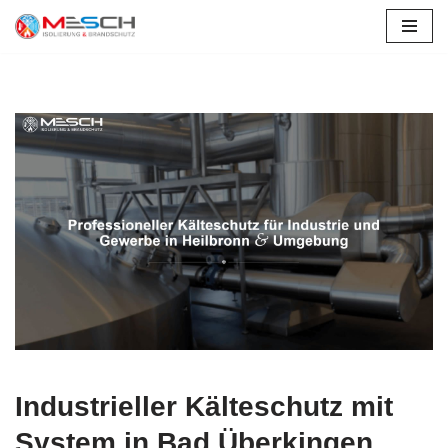
Bad Überkingen
Zum
Inhalt
springen
Industrieller Kälteschutz mit
System in Bad Überkingen