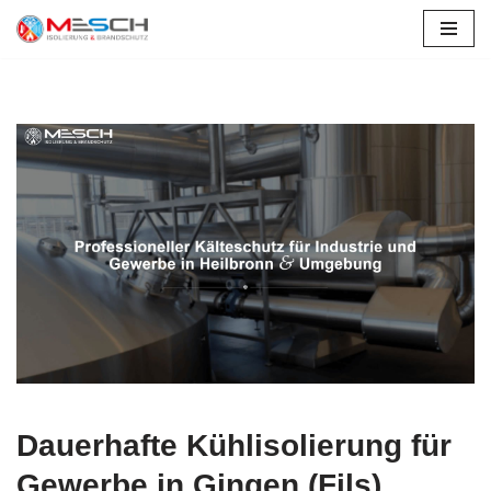
Gingen (Fils)
Zum
Inhalt
springen
Dauerhafte Kühlisolierung für
Gewerbe in Gingen (Fils)