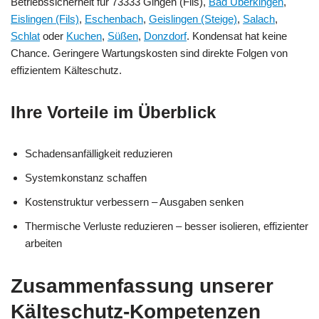
Betriebssicherheit für 73333 Gingen (Fils),
Bad Überkingen
,
Eislingen (Fils)
,
Eschenbach
,
Geislingen (Steige)
,
Salach
,
Schlat
oder
Kuchen
,
Süßen
,
Donzdorf
. Kondensat hat keine
Chance. Geringere Wartungskosten sind direkte Folgen von
effizientem Kälteschutz.
Ihre Vorteile im Überblick
Schadensanfälligkeit reduzieren
Systemkonstanz schaffen
Kostenstruktur verbessern – Ausgaben senken
Thermische Verluste reduzieren – besser isolieren, effizienter
arbeiten
Zusammenfassung unserer
Kälteschutz-Kompetenzen